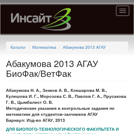
Перейти
Toggl
к
naviga
основному
содержанию
Каталог
Математика
Абакумова 2013 АГАУ
Абакумова 2013 АГАУ
БиоФак/ВетФак
Абакумова Н. А., Зенков А. В., Кокшарова М. В.,
Кулешова И. Г., Морозова С. В., Павлов Г. А., Прусакова
Г. В., Цымбалист О. В.
Методические указания и контрольные задания по
математике для студентов-заочников АГАУ
Барнаул: Изд-во АГАУ, 2013
ДЛЯ БИОЛОГО-ТЕХНОЛОГИЧЕСКОГО ФАКУЛЬТЕТА И