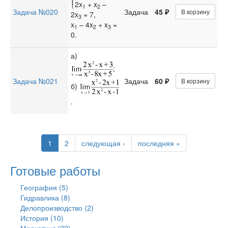
2x
+ x
–
1
2
Задача №020
Задача
45 ₽
В корзину
2x
= 7,
3
x
– 4x
+ x
=
1
2
3
0.
а)
;
Задача №021
Задача
60 ₽
В корзину
б)
.
1
2
следующая ›
последняя »
Готовые работы
География (5)
Гидравлика (8)
Делопроизводство (2)
История (10)