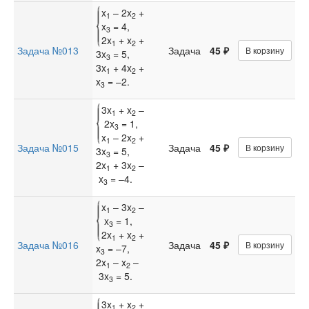
x
– 2x
+
1
2
x
= 4,
3
2x
+ x
+
1
2
Задача №013
Задача
45 ₽
В корзину
3x
= 5,
3
3x
+ 4x
+
1
2
x
= –2.
3
3x
+ x
–
1
2
2x
= 1,
3
x
– 2x
+
1
2
Задача №015
Задача
45 ₽
В корзину
3x
= 5,
3
2x
+ 3x
–
1
2
x
= –4.
3
x
– 3x
–
1
2
x
= 1,
3
2x
+ x
+
1
2
Задача №016
Задача
45 ₽
В корзину
x
= –7,
3
2x
– x
–
1
2
3x
= 5.
3
3x
+ x
+
1
2