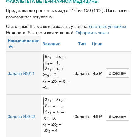
ФАКУЛЬТЕТА ВЕТЕРИНАРНОЙ МЕДИЦИНЫ
Представлено решенных задач: 16 из 150 (11%).
Пополнение
производится регулярно.
Остальные Вы можете заказать у нас на
льготных условиях
!
Недорого, быстро и качественно!
Оформить заказ
Наименование
Задание
Тип
Цена
5x
– 2x
+
1
2
x
= –1,
3
2x
+ x
+
1
2
Задача №011
Задача
45 ₽
В корзину
2x
= 6,
3
x
– 2x
– x
=
1
2
3
–5.
3x
+ 3x
+
1
2
2x
= –1,
3
2x
+ x
–
1
2
Задача №012
Задача
45 ₽
В корзину
x
= 3,
3
x
– 2x
–
1
2
3x
= 4.
3