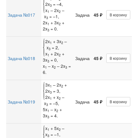
2x
= –4,
3
x
– 2x
–
1
2
Задача №017
Задача
45 ₽
В корзину
x
= –1,
3
2x
+ 3x
+
1
2
2x
= 0.
3
2x
+ 3x
–
1
2
x
= 2,
3
x
+ 2x
+
1
2
Задача №018
Задача
45 ₽
В корзину
3x
= 0,
3
x
– x
– 2x
=
1
2
3
6.
3x
– 2x
+
1
2
2x
= 3,
3
2x
+ x
–
1
2
Задача №019
Задача
45 ₽
В корзину
x
= –5,
3
5x
– x
+
1
2
3x
= 4.
3
x
+ 5x
–
1
2
x
= –1,
3