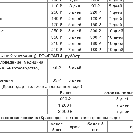
110 ₽
3 дня
90 ₽
5 дней
250 ₽
5 дней
220 ₽
7 дней
нт
140 ₽
5 дней
120 ₽
7 дней
170 ₽
5 дней
150 ₽
7 дней
ие
350 ₽
5 дней
300 ₽
10 дней
350 ₽
5 дней
300 ₽
10 дней
210 ₽
5 дней
180 ₽
10 дней
210 ₽
7 дней
180 ₽
10 дней
ше 2-х страниц), РЕФЕРАТЫ, руб/стр
аловедение, медицина,
на, животноводство,
40 ₽
5 дней
денция
35 ₽
5 дней
а
(Краснодар - только в электронном виде)
₽ / шт
срок выполн
600 ₽
5 дней
1 200 ₽
7 дней
2 200 ₽
7 дней
нженерная графика
(Краснодар - только в электронном виде)
менее
более 5
срок
с
5 шт.
шт.