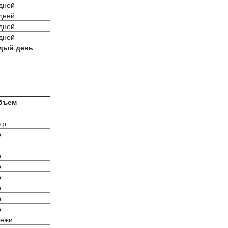
дней
дней
дней
дней
ждый день
объем
тр
р
р
р
р
р
р
р
тежи