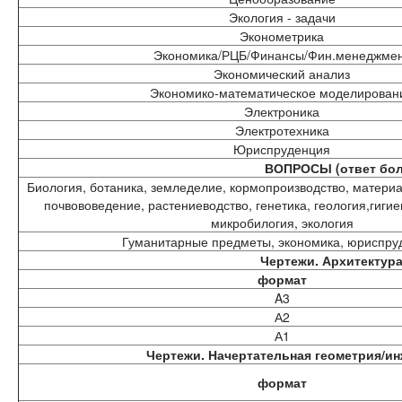
Экология - задачи
Эконометрика
Экономика/РЦБ/Финансы/Фин.менеджме
Экономический анализ
Экономико-математическое моделирован
Электроника
Электротехника
Юриспруденция
ВОПРОСЫ (ответ боль
Биология, ботаника, земледелие, кормопроизводство, матери
почвововедение, растениеводство, генетика, геология,гигие
микробилогия, экология
Гуманитарные предметы, экономика, юриспру
Чертежи. Архитектур
формат
A3
А2
А1
Чертежи. Начертательная геометрия/и
формат