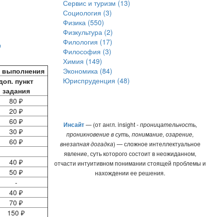
Сервис и туризм (13)
Социология (3)
Физика (550)
Физкультура (2)
,
Филология (17)
Философия (3)
Химия (149)
к выполнения
Экономика (84)
Юриспруденция (48)
доп. пункт
задания
80 ₽
20 ₽
60 ₽
Инсайт
— (от англ. insight -
проницательность,
30 ₽
проникновение в суть, понимание, озарение,
60 ₽
внезапная догадка
) — сложное интеллектуальное
явление, суть которого состоит в неожиданном,
40 ₽
отчасти интуитивном понимании стоящей проблемы и
50 ₽
нахождении ее решения.
-
40 ₽
70 ₽
150 ₽