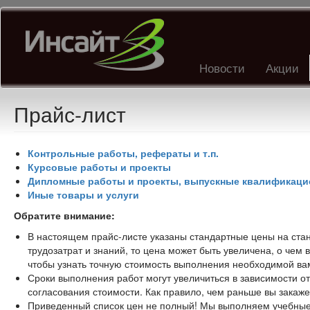
Перейти
к
основному
содержанию
Новости
Акции
Прайс-лист
Контрольные работы, рефераты и т.п.
Курсовые работы и проекты
Дипломные работы и проекты, выпускные квалификац
Иные товары и услуги
Обратите внимание:
В настоящем прайс-листе указаны стандартные цены на стан
трудозатрат и знаний, то цена может быть увеличена, о чем
чтобы узнать точную стоимость выполнения необходимой в
Сроки выполнения работ могут увеличиться в зависимости о
согласования стоимости. Как правило, чем раньше вы закаже
Приведенный список цен не полный! Мы выполняем учебны