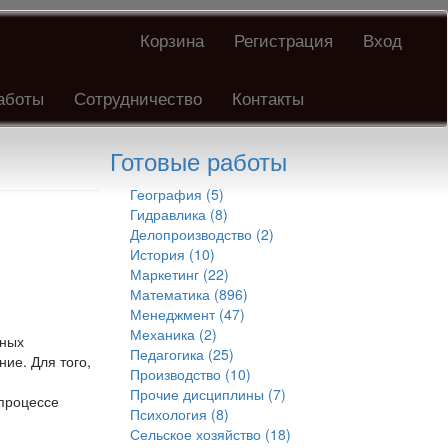
Корзина
Регистрация
Вход
аботы
Сотрудничество
Контакты
Готовые работы
География (5)
Гидравлика (8)
Делопроизводство (2)
История (10)
Маркетинг (22)
Математика (896)
Менеджмент (47)
Механика (2)
ьных
Педагогика (25)
ие. Для того,
Производство (10)
Прочие дисциплины (7)
 процессе
Психология (8)
Сельское хозяйство (18)