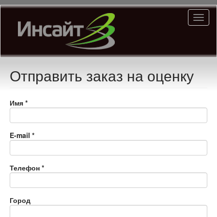
Перейти
Toggl
к
naviga
основному
содержанию
Отправить заказ на оценку
Имя
*
E-mail
*
Телефон
*
Город