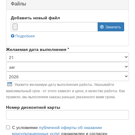
Файлы
Добавить новый файл
Закачать
Подробнее
Максимальный
размер
Желаемая дата выполнения
*
файла:
10
МБ
.
День
Допустимые
типы
Месяц
файлов:
Год
gif
Укажите желаемую дату выполнения работы. Указывайте
jpg
максимальный срок - от этого зависит и цена, и качество работы. Как
jpeg
правило, мы выполняем заказы раньше указанного вами срока.
png
bmp
Номер дисконтной карты
tif
psd
txt
С условиями
публичной оферты об оказании
html
консультационных услуг
odf
ознакомлен и согласен