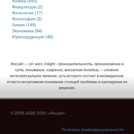
Физика (550)
Физкультура (2)
Филология (17)
Философия (3)
Химия (149)
Экономика (84)
Юриспруденция (48)
Инсайт
— (от англ. insight -
проницательность, проникновение в
суть, понимание, озарение, внезапная догадка
) — сложное
интеллектуальное явление, суть которого состоит в неожиданном,
отчасти интуитивном понимании стоящей проблемы и нахождении ее
решения.
© 2009-2026 ООО «Инсайт»
Политика конфиденциальности