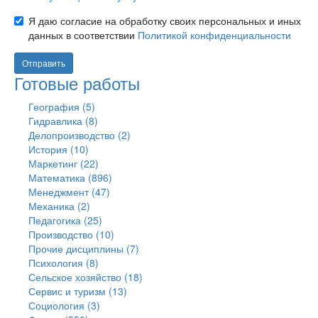
pdf
Согласие
Я даю согласие на обработку своих персональных и иных
doc
с
docx
данных в соответствии
Политикой конфиденциальности
офертой
ppt
Согласие
*
pptx
на
Отправить
xls
обработку
Готовые работы
xlsx
персональных
xml
данных
География (5)
rar
*
Гидравлика (8)
zip
Делопроизводство (2)
7z
История (10)
odt
ods
Маркетинг (22)
odp
Математика (896)
djvu
.
Менеджмент (47)
Механика (2)
Педагогика (25)
Производство (10)
Прочие дисциплины (7)
Психология (8)
Сельское хозяйство (18)
Сервис и туризм (13)
Социология (3)