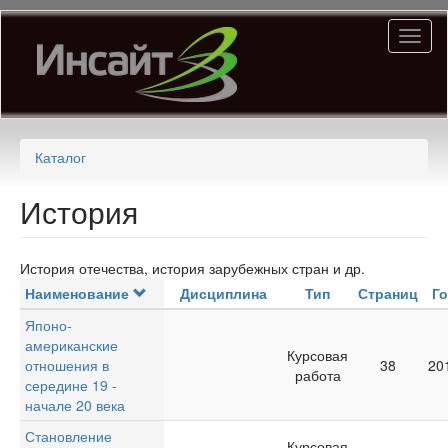
Перейти
Toggl
к
naviga
основному
содержанию
Каталог
История
История отечества, история зарубежных стран и др.
Наименование
Дисциплина
Тип
Страниц
Г
Японо-
американские
Курсовая
отношения в
38
20
работа
середине 19 -
начале 20 века
Становление
Курсовая