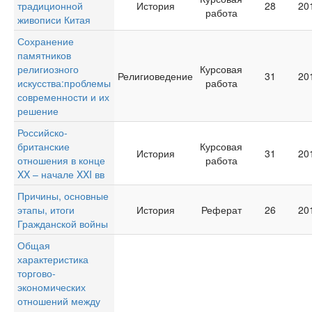
традиционной
История
28
20
работа
живописи Китая
Сохранение
памятников
религиозного
Курсовая
Религиоведение
31
20
искусства:проблемы
работа
современности и их
решение
Российско-
британские
Курсовая
История
31
20
отношения в конце
работа
XX – начале XXI вв
Причины, основные
этапы, итоги
История
Реферат
26
20
Гражданской войны
Общая
характеристика
торгово-
экономических
отношений между